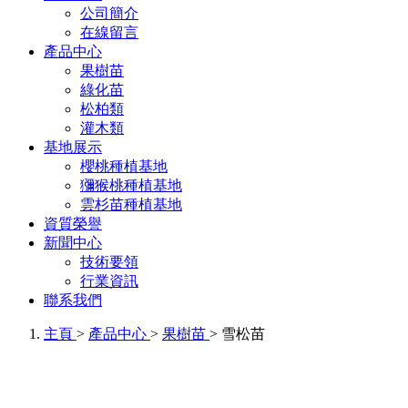
公司簡介
在線留言
產品中心
果樹苗
綠化苗
松柏類
灌木類
基地展示
櫻桃種植基地
獼猴桃種植基地
雲杉苗種植基地
資質榮譽
新聞中心
技術要領
行業資訊
聯系我們
主頁
>
產品中心
>
果樹苗
> 雪松苗