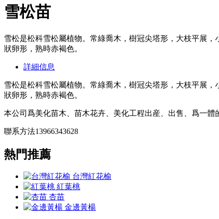
雪松苗
雪松是松科雪松屬植物。常綠喬木，樹冠尖塔形，大枝平展，小
狀卵形，熟時赤褐色。
詳細信息
雪松是松科雪松屬植物。常綠喬木，樹冠尖塔形，大枝平展，小
狀卵形，熟時赤褐色。
本公司爲美化苗木、苗木花卉、美化工程出産、出售、爲一體
聯系方法13966343628
熱門推薦
台灣紅花榆
紅葉桃
杏苗
金邊黃楊