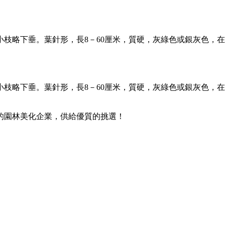
枝略下垂。葉針形，長8－60厘米，質硬，灰綠色或銀灰色，在長
枝略下垂。葉針形，長8－60厘米，質硬，灰綠色或銀灰色，在長
的園林美化企業，供給優質的挑選！