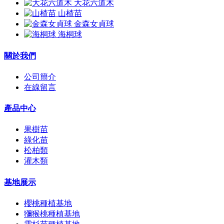
大花六道木
山楂苗
金森女貞球
海桐球
關於我們
公司簡介
在線留言
產品中心
果樹苗
綠化苗
松柏類
灌木類
基地展示
櫻桃種植基地
獼猴桃種植基地