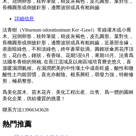
木。冠倒卵形，枝幹筆挺，樹皮灰褐色，皮孔圓形。葉對生，
長橢圓形或倒披針形，邊際波狀或具有粗鈍齒
詳細信息
法青樹（Viburnum odoratissimum Ker -Gawl）常綠灌木或小喬
木。冠倒卵形，枝幹筆挺，樹皮灰褐色，皮孔圓形。葉對生，
長橢圓形或倒披針形，邊際波狀或具有粗鈍齒，近基部全緣，
表面暗綠色，不和淡綠色，終年蒼翠欲滴。圓錐狀傘房花序頂
生，花白色，鍾狀，有香味。花期5至6月，果期10月。法青爲
法國冬青樹的簡稱, 在長江流域及以南區域培育曆史悠久，喜
溫暖濕潤氣候。在濕潤肥美的中性壤土中成長旺盛，酸性和微
酸性土均能習慣，喜光亦耐陰。根系興旺，萌發力強，特耐修
剪，極易整形。
爲美化苗木、苗木花卉、美化工程出産、出售、爲一體的園林
美化企業，供給優質的挑選！
聯系方法13966343628
熱門推薦