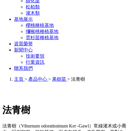
綠化苗
松柏類
灌木類
基地展示
櫻桃種植基地
獼猴桃種植基地
雲杉苗種植基地
資質榮譽
新聞中心
技術要領
行業資訊
聯系我們
主頁
>
產品中心
>
果樹苗
> 法青樹
法青樹
法青樹（Viburnum odoratissimum Ker -Gawl）常綠灌木或小喬