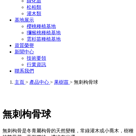
綠化苗
松柏類
灌木類
基地展示
櫻桃種植基地
獼猴桃種植基地
雲杉苗種植基地
資質榮譽
新聞中心
技術要領
行業資訊
聯系我們
主頁
>
產品中心
>
果樹苗
> 無刺枸骨球
無刺枸骨球
無刺枸骨是冬青屬枸骨的天然變種，常綠灌木或小喬木，樹種