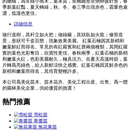
的總稱，爲常綠小喬木，葉革質，長橢圓形至倒卵披針形，春
季新葉紅豔，夏天轉綠，秋、冬、春三季出現赤色，霜重色逾
濃，低溫色更佳。
詳細信息
做行道樹，其杆立如火把；做綠籬，其狀臥如火龍；修剪造
景，形狀可千姿百態，現象效果美麗。 紅葉石楠因其新梢和
嫩葉鮮紅而得名。常見的有紅羅賓和紅唇兩個種類，其間紅羅
賓的葉色光彩奪目，欣賞性更佳。春秋兩季，紅葉石楠的新梢
和嫩葉火紅，色彩美麗耐久，極具活力。在夏天高溫時節，葉
片轉爲亮綠色，給人新鮮涼快之感覺。紅葉石楠因其鮮赤色的
新梢和嫩葉而得名，其培育變種許多。
本公司爲美化苗木、苗木花卉、美化工程出産、出售、爲一體
的園林美化企業，供給優質的挑選！
熱門推薦
雪松苗
青棗苗
無花果苗