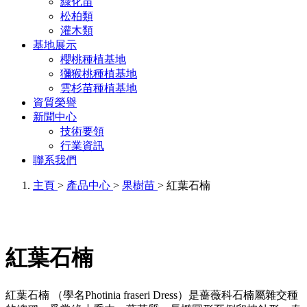
綠化苗
松柏類
灌木類
基地展示
櫻桃種植基地
獼猴桃種植基地
雲杉苗種植基地
資質榮譽
新聞中心
技術要領
行業資訊
聯系我們
主頁
>
產品中心
>
果樹苗
> 紅葉石楠
紅葉石楠
紅葉石楠 （學名Photinia fraseri Dress）是薔薇科石楠屬雜交種