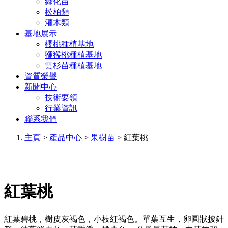
綠化苗
松柏類
灌木類
基地展示
櫻桃種植基地
獼猴桃種植基地
雲杉苗種植基地
資質榮譽
新聞中心
技術要領
行業資訊
聯系我們
主頁
>
產品中心
>
果樹苗
> 紅葉桃
紅葉桃
紅葉碧桃，樹皮灰褐色，小枝紅褐色。單葉互生，卵圓狀披針