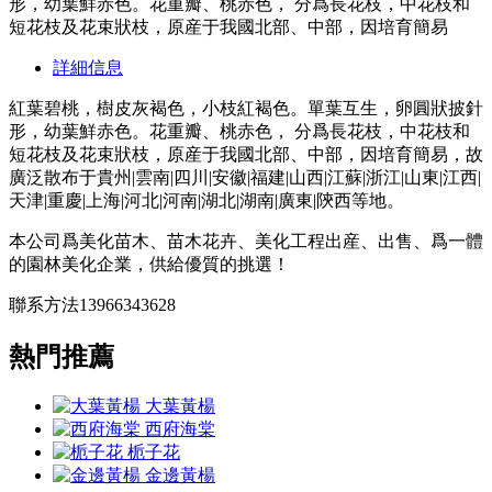
形，幼葉鮮赤色。花重瓣、桃赤色， 分爲長花枝，中花枝和
短花枝及花束狀枝，原産于我國北部、中部，因培育簡易
詳細信息
紅葉碧桃，樹皮灰褐色，小枝紅褐色。單葉互生，卵圓狀披針
形，幼葉鮮赤色。花重瓣、桃赤色， 分爲長花枝，中花枝和
短花枝及花束狀枝，原産于我國北部、中部，因培育簡易，故
廣泛散布于貴州|雲南|四川|安徽|福建|山西|江蘇|浙江|山東|江西|
天津|重慶|上海|河北|河南|湖北|湖南|廣東|陝西等地。
本公司爲美化苗木、苗木花卉、美化工程出産、出售、爲一體
的園林美化企業，供給優質的挑選！
聯系方法13966343628
熱門推薦
大葉黃楊
西府海棠
栀子花
金邊黃楊