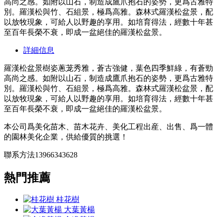
高尚之感。如附以山石，制造成鷹爪抱石的姿勢，更爲古雅特
別。羅漢松與竹、石組景，極爲高雅。森林式羅漢松盆景，配
以放牧現象，可給人以野趣的享用。如培育得法，經數十年甚
至百年長榮不衰，即成一盆絕佳的羅漢松盆景。
詳細信息
羅漢松盆景樹姿蔥茏秀雅，蒼古強健，葉色四季鮮綠，有蒼勁
高尚之感。如附以山石，制造成鷹爪抱石的姿勢，更爲古雅特
別。羅漢松與竹、石組景，極爲高雅。森林式羅漢松盆景，配
以放牧現象，可給人以野趣的享用。如培育得法，經數十年甚
至百年長榮不衰，即成一盆絕佳的羅漢松盆景。
本公司爲美化苗木、苗木花卉、美化工程出産、出售、爲一體
的園林美化企業，供給優質的挑選！
聯系方法13966343628
熱門推薦
桂花樹
大葉黃楊