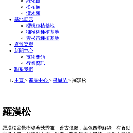
綠化苗
松柏類
灌木類
基地展示
櫻桃種植基地
獼猴桃種植基地
雲杉苗種植基地
資質榮譽
新聞中心
技術要領
行業資訊
聯系我們
主頁
>
產品中心
>
果樹苗
> 羅漢松
羅漢松
羅漢松盆景樹姿蔥茏秀雅，蒼古強健，葉色四季鮮綠，有蒼勁