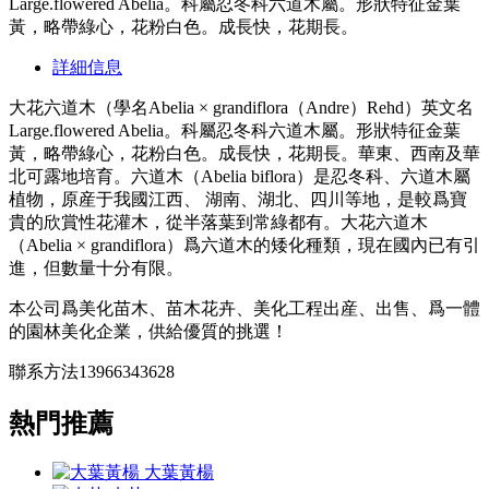
Large.flowered Abelia。科屬忍冬科六道木屬。形狀特征金葉
黃，略帶綠心，花粉白色。成長快，花期長。
詳細信息
大花六道木（學名Abelia × grandiflora（Andre）Rehd）英文名
Large.flowered Abelia。科屬忍冬科六道木屬。形狀特征金葉
黃，略帶綠心，花粉白色。成長快，花期長。華東、西南及華
北可露地培育。六道木（Abelia biflora）是忍冬科、六道木屬
植物，原産于我國江西、 湖南、湖北、四川等地，是較爲寶
貴的欣賞性花灌木，從半落葉到常綠都有。大花六道木
（Abelia × grandiflora）爲六道木的矮化種類，現在國內已有引
進，但數量十分有限。
本公司爲美化苗木、苗木花卉、美化工程出産、出售、爲一體
的園林美化企業，供給優質的挑選！
聯系方法13966343628
熱門推薦
大葉黃楊