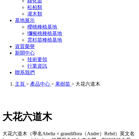
綠化苗
松柏類
灌木類
基地展示
櫻桃種植基地
獼猴桃種植基地
雲杉苗種植基地
資質榮譽
新聞中心
技術要領
行業資訊
聯系我們
主頁
>
產品中心
>
果樹苗
> 大花六道木
大花六道木
大花六道木（學名Abelia × grandiflora（Andre）Rehd）英文名