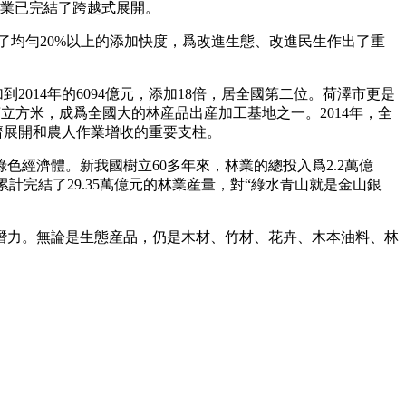
工業已完結了跨越式展開。
4年堅持了均勻20%以上的添加快度，爲改進生態、改進民生作出了重
2014年的6094億元，添加18倍，居全國第二位。荷澤市更是
萬立方米，成爲全國大的林産品出産加工基地之一。2014年，全
經濟展開和農人作業增收的重要支柱。
經濟體。新我國樹立60多年來，林業的總投入爲2.2萬億
計完結了29.35萬億元的林業産量，對“綠水青山就是金山銀
潛力。無論是生態産品，仍是木材、竹材、花卉、木本油料、林