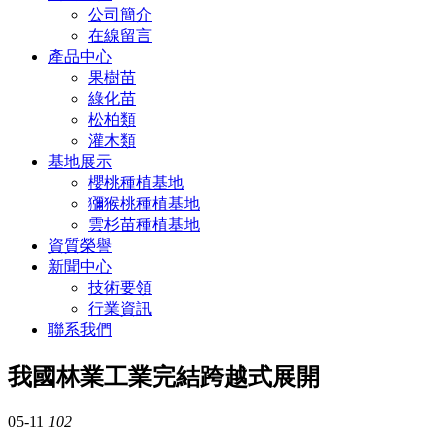
公司簡介
在線留言
產品中心
果樹苗
綠化苗
松柏類
灌木類
基地展示
櫻桃種植基地
獼猴桃種植基地
雲杉苗種植基地
資質榮譽
新聞中心
技術要領
行業資訊
聯系我們
我國林業工業完結跨越式展開
05-11
102