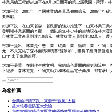
林業局總工程師封加平在9月19日開幕的第12屆我國（菏澤
封加平說，2001年，全國林業總産量爲4090億元，2006年打
要奉獻。
封加平說，在山東省委、省政府的強力推進下，山東林業工業相同完
發明晰林業展開的奇觀，一個以前無林少林的當地現在林木覆蓋率到
市林業工業産量到達710億元，林業從業人員到達102萬人，
封加平提出，林業是生態工業、碳彙工業、循環工業、生物工業
元，不只完結了森林面積和積蓄“雙添加”，獲得了經濟價值逾越1
山”作出了生動诠釋。
封加平著重，在制作生態文明、完結綠色展開的前史潮流中，
下經濟、森林遊覽、生物質動力和林産品電子商務，都有著巨
為您推薦
金葉榆行情下跌，來源于“跟風”太緊
苗木培養需防五大危險
怎麽掌握當時苗木匠業的優勢並緊跟未來的趨勢？