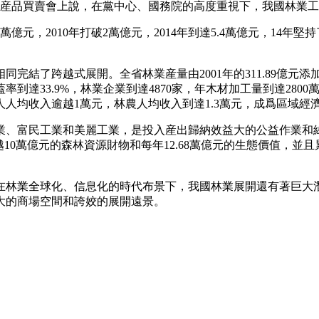
）林産品買賣會上說，在黨中心、國務院的高度重視下，我國林業
破1萬億元，2010年打破2萬億元，2014年到達5.4萬億元，1
結了跨越式展開。全省林業産量由2001年的311.89億元添加到
達33.9%，林業企業到達4870家，年木材加工量到達2800
農人人均收入逾越1萬元，林農人均收入到達1.3萬元，成爲區域
、富民工業和美麗工業，是投入産出歸納效益大的公益作業和綠色
0萬億元的森林資源財物和每年12.68萬億元的生態價值，並且累
在林業全球化、信息化的時代布景下，我國林業展開還有著巨大
大的商場空間和誇姣的展開遠景。