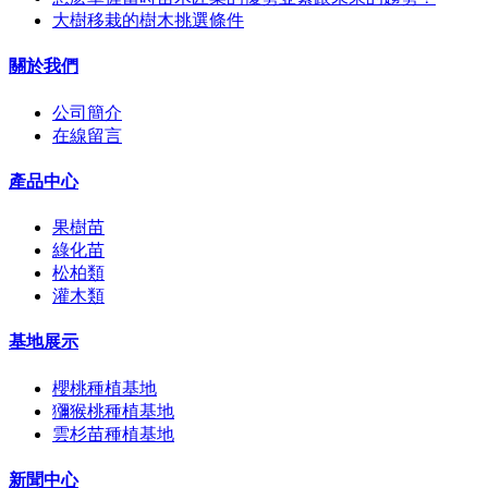
大樹移栽的樹木挑選條件
關於我們
公司簡介
在線留言
產品中心
果樹苗
綠化苗
松柏類
灌木類
基地展示
櫻桃種植基地
獼猴桃種植基地
雲杉苗種植基地
新聞中心